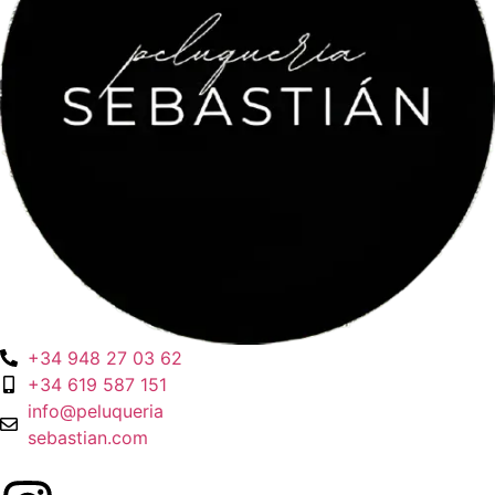
+34 948 27 03 62
+34 619 587 151
info@peluqueria
sebastian.com